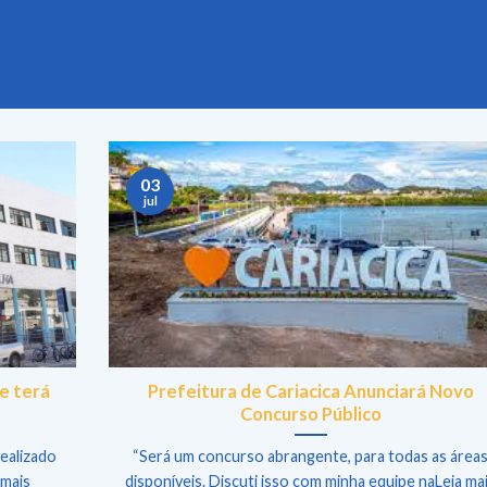
03
jul
e terá
Prefeitura de Cariacica Anunciará Novo
Concurso Público
ealizado
“Será um concurso abrangente, para todas as área
 mais
disponíveis. Discuti isso com minha equipe naLeia ma