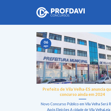
Skip
to
content
06
ago
Prefeito de Vila Velha-ES anuncia qu
concurso ainda em 2024
Novo Concurso Público em Vila Velha Será R
Após Eleições A cidade de Vila VelhaLeia