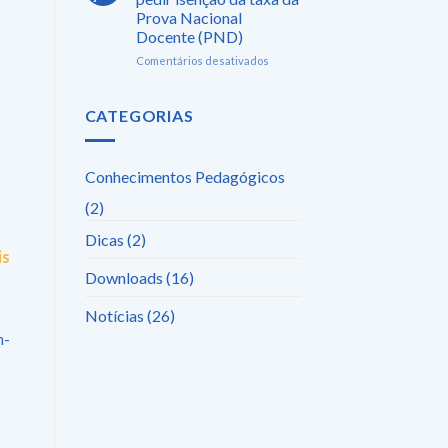
em
Prova Nacional
massa:
Docente (PND)
Confira
quais
em
Comentários desativados
são
Começa
os
o
Municípios
prazo
CATEGORIAS
e
para
Estados
pedir
que
isenção
Conhecimentos Pedagógicos
aderiram
da
a
taxa
(2)
PND
da
Prova
Dicas
(2)
Nacional
is
Docente
Downloads
(16)
(PND)
Notícias
(26)
m-