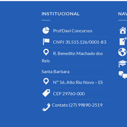
INSTITUCIONAL
NA
ProfDavi Concursos
CNPJ 35.515.126/0001-83
R. Benedito Machado dos
Reis
Santa Barbara
Nº 56, Alto Rio Novo – ES
CEP 29760-000
Contato (27) 99890-2519