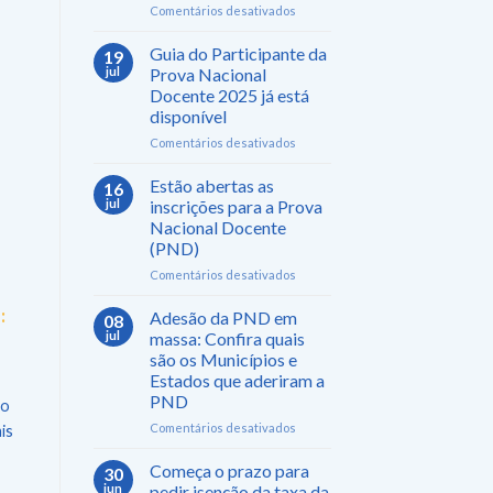
em
Comentários desativados
Prefeitura
de
Guia do Participante da
19
Anchieta/ES
jul
Prova Nacional
abre
Docente 2025 já está
Processo
disponível
Seletivo
para
em
Comentários desativados
cargos
Guia
na
do
Estão abertas as
16
área
Participante
jul
inscrições para a Prova
da
da
Nacional Docente
Educação
Prova
(PND)
Nacional
Docente
em
Comentários desativados
2025
Estão
já
abertas
:
Adesão da PND em
08
está
as
jul
massa: Confira quais
disponível
inscrições
são os Municípios e
para
Estados que aderiram a
a
PND
to
Prova
Nacional
em
Comentários desativados
is
Docente
Adesão
(PND)
da
Começa o prazo para
30
PND
jun
pedir isenção da taxa da