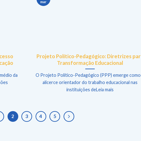
mar
ocesso
Projeto Político-Pedagógico: Diretrizes pa
ucação
Transformação Educacional
rmédio da
O Projeto Político-Pedagógico (PPP) emerge como
ções
alicerce orientador do trabalho educacional nas
instituições deLeia mais
1
2
3
4
5