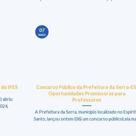
07
maio
 do IFES
Concurso Público da Prefeitura da Serra-ES
Oportunidades Promissoras para
) abriu
Professores
2024,
A Prefeitura da Serra, município localizado no Espíri
Santo, lançou ontem (06) um concurso públicoLeia ma