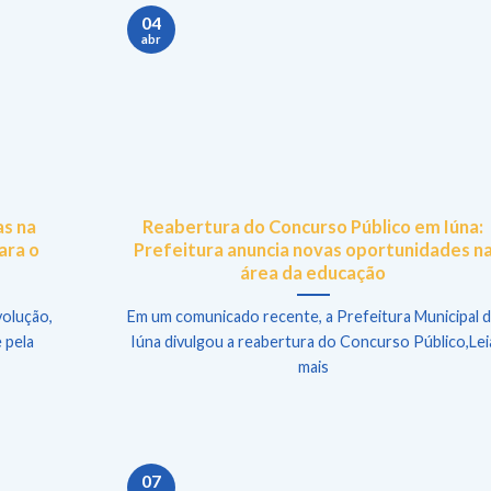
04
abr
s na
Reabertura do Concurso Público em Iúna:
ara o
Prefeitura anuncia novas oportunidades n
área da educação
volução,
Em um comunicado recente, a Prefeitura Municipal 
 pela
Iúna divulgou a reabertura do Concurso Público,Lei
mais
07