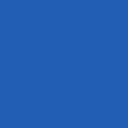
neira de se familiarizar com o estilo das questões e identificar 
nte cuidar da sua saúde. Mantenha uma dieta equilibrada, faça exe
estudo se torna difícil. Lembre-se do seu objetivo final e por qu
nte opção, pois oferecem um roteiro de estudo estruturado e a or
teúdos complexos se transformarão em aulas fáceis de entender. 
e arrepender!
r longa e cheia de desafios, mas com dedicação e esforço, você po