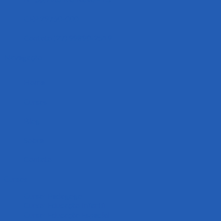
CEP 29760-000
Contato (27) 99890-2519
Navegação
Home
Cursos
Blog
Sobre
Contato
Cursos
Curso: Pedagogo
Curso: Educação Infantil
Curso: Educação Especial