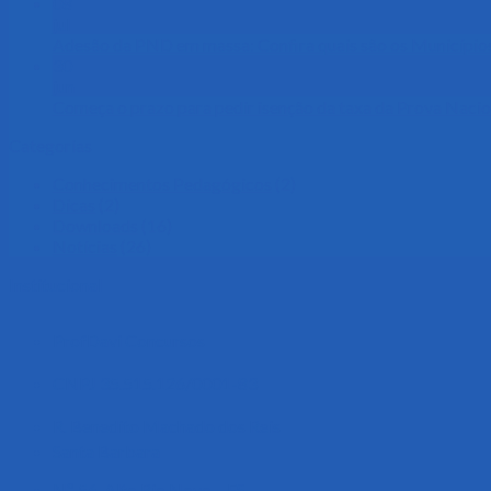
08
jul
Adesão da PND em massa: Confira quais são os Município
30
jun
Começa o prazo para pedir isenção da taxa da Prova Naci
Categorias
Conhecimentos Pedagógicos
(2)
Dicas
(2)
Downloads
(16)
Notícias
(26)
Institucional
ProfDavi Concursos
CNPJ 35.515.126/0001-83
R. Benedito Machado dos Reis
Santa Barbara
Nº 56, Alto Rio Novo – ES