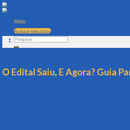
Skip
to
content
Menu
Acessar meu curso
Pesquisar
por:
Notícias
O Edital Saiu, E Agora? Guia P