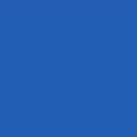
você está se perguntando: “E agora, por onde começar?” Não se pr
s as informações importantes sobre o concurso, como o conteúdo p
s os detalhes.
ivida o conteúdo em partes gerenciáveis e estabeleça metas diári
a elas. No entanto, não negligencie as matérias com menos peso, 