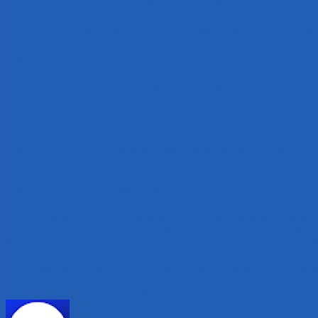
4. Pratique com Questões Anteriores
Praticar com questões de concursos anteriores é uma excelente ma
5. Cuide da Sua
Saúde
Estudar para concursos pode ser estressante, por isso é importa
6. Mantenha a Motivação
Manter a motivação pode ser um desafio, especialmente quando o 
pode ajudar a manter a motivação.
7. Matricule-se em um curso do Professor Davi
🚀🚀🚀
Os cursos preparatórios do Professor Davi podem ser uma excele
turbinar seus estudos com o Professor Davi? Garantimos que con
esse passo importante na sua jornada de estudos. Você não vai s
Lembre-se, a jornada para passar em um concurso público pode se
Esse registro foi postado em
Notícias
e marcado
noticias
.