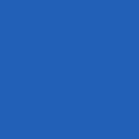
áreas que precisam de mais estudo.
rcícios regularmente e durma bem.
e você está fazendo isso. Celebrar pequenas vitórias também
ientação de um professor experiente. Então, já pensou em
E quem sabe, você ainda dá boas risadas enquanto aprende. Dê
de alcançar seu objetivo. Boa sorte!