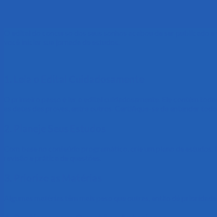
O edital do concurso dos seus sonhos acabou de ser publicado e 
você iniciar sua jornada de estudos.
1. Leia o Edital Cuidadosamente
O primeiro passo é ler o edital cuidadosamente. Ele contém toda
as datas das provas, entre outros. Certifique-se de entender todo
2. Planeje Seus Estudos
Com base no conteúdo programático, crie um plano de estudos. D
revisão e prática de questões.
3. Priorize as Matérias
Algumas matérias têm mais peso que outras, então dê prioridade 