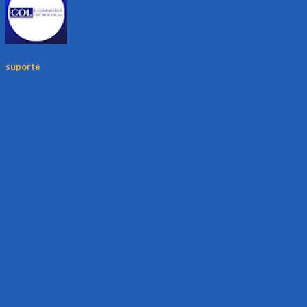
suporte
Prefeitura de Serra anuncia Nesta Quinta-feira (02) Concurso Pú
Concurso Público da Prefeitura da Serra-ES: Oportunidades Pro
Blog do Professor Davi
Novidades, notícias sobre Concursos
Postagens Recentes
04
mar
Prefeitura de Anchieta/ES abre Processo Seletivo para ca
19
jul
Guia do Participante da Prova Nacional Docente 2025 já es
16
jul
Estão abertas as inscrições para a Prova Nacional Docent