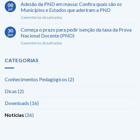
abertas
Adesão da PND em massa: Confira quais são os
Docente
08
Educação
as
2025
jul
Municípios e Estados que aderiram a PND
inscrições
já
em
Comentários desativados
para
está
Adesão
a
disponível
da
Começa o prazo para pedir isenção da taxa da Prova
Prova
30
PND
Nacional
jun
Nacional Docente (PND)
em
Docente
em
Comentários desativados
massa:
(PND)
Começa
Confira
o
quais
prazo
CATEGORIAS
são
para
os
pedir
Municípios
isenção
e
Conhecimentos Pedagógicos
(2)
da
Estados
taxa
que
Dicas
(2)
da
aderiram
Prova
a
Nacional
Downloads
(16)
PND
Docente
(PND)
Notícias
(26)