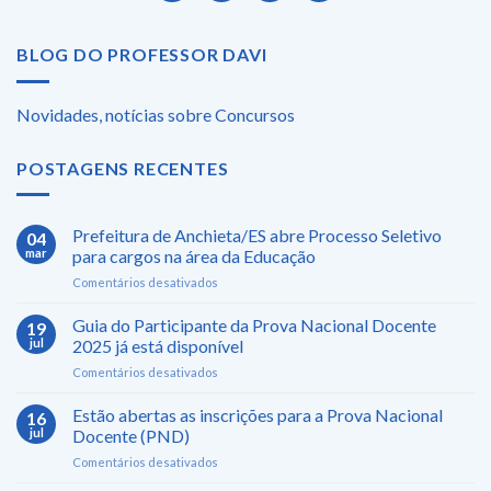
BLOG DO PROFESSOR DAVI
Novidades, notícias sobre Concursos
POSTAGENS RECENTES
Prefeitura de Anchieta/ES abre Processo Seletivo
04
mar
para cargos na área da Educação
em
Comentários desativados
Prefeitura
de
Guia do Participante da Prova Nacional Docente
19
Anchieta/ES
jul
2025 já está disponível
abre
em
Comentários desativados
Processo
Guia
Seletivo
do
Estão abertas as inscrições para a Prova Nacional
para
16
Participante
cargos
jul
Docente (PND)
da
na
em
Comentários desativados
Prova
área
Estão
Nacional
da