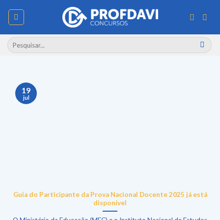
Skip
to
content
Pesquisar
por:
19
jul
Guia do Participante da Prova Nacional Docente 2025 já está
disponível
O Ministério da Educação (MEC) e o Instituto Nacional de Estudos