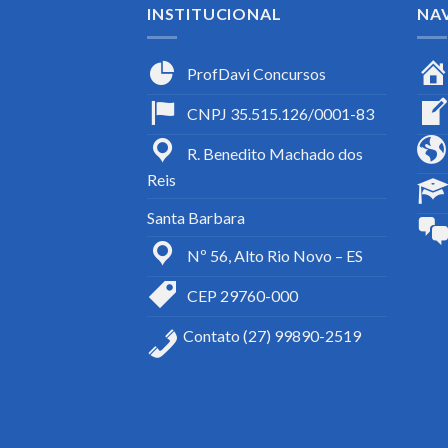
INSTITUCIONAL
NA
ProfDavi Concursos
CNPJ 35.515.126/0001-83
R. Benedito Machado dos
Reis
Santa Barbara
Nº 56, Alto Rio Novo – ES
CEP 29760-000
Contato (27) 99890-2519