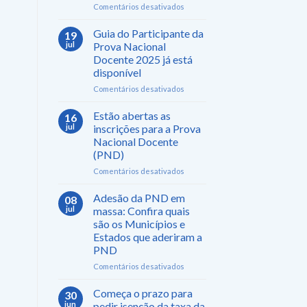
em
Comentários desativados
Prefeitura
de
Guia do Participante da
19
Anchieta/ES
jul
Prova Nacional
abre
Docente 2025 já está
Processo
disponível
Seletivo
para
em
Comentários desativados
cargos
Guia
na
do
Estão abertas as
16
área
Participante
jul
inscrições para a Prova
da
da
Nacional Docente
Educação
Prova
(PND)
Nacional
Docente
em
Comentários desativados
2025
Estão
já
abertas
Adesão da PND em
08
está
as
jul
massa: Confira quais
disponível
inscrições
são os Municípios e
para
Estados que aderiram a
a
PND
Prova
Nacional
em
Comentários desativados
Docente
Adesão
(PND)
da
Começa o prazo para
30
PND
jun
pedir isenção da taxa da