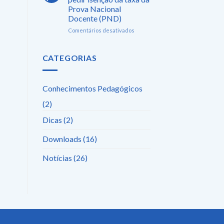
em
Prova Nacional
massa:
Docente (PND)
Confira
quais
em
Comentários desativados
são
Começa
os
o
Municípios
prazo
CATEGORIAS
e
para
Estados
pedir
que
isenção
Conhecimentos Pedagógicos
aderiram
da
a
taxa
(2)
PND
da
Prova
Dicas
(2)
Nacional
Docente
Downloads
(16)
(PND)
Notícias
(26)