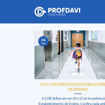
Skip
to
content
04
out
OS 11 DEVERES DOS ESTABELECI
DE ENSINO
A LDB define em seu Art.12 as incumbênci
Estabelecimento de Ensino. Confira cada umL