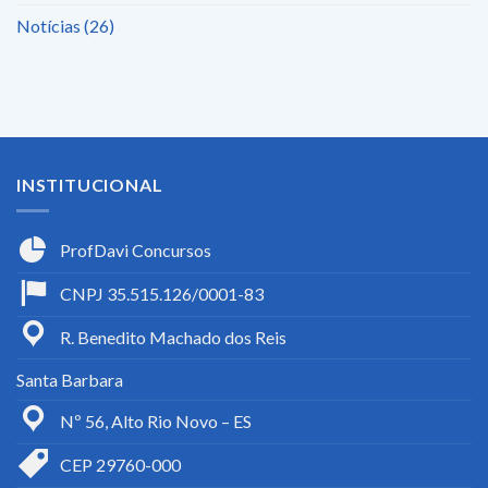
(PND)
Notícias
(26)
INSTITUCIONAL
ProfDavi Concursos
CNPJ 35.515.126/0001-83
R. Benedito Machado dos Reis
Santa Barbara
Nº 56, Alto Rio Novo – ES
CEP 29760-000