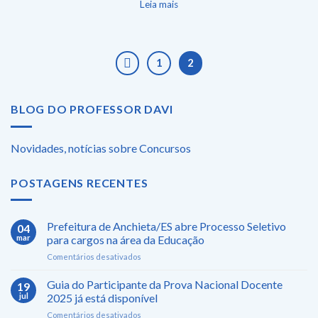
Leia mais
1
2
BLOG DO PROFESSOR DAVI
Novidades, notícias sobre Concursos
POSTAGENS RECENTES
Prefeitura de Anchieta/ES abre Processo Seletivo
04
mar
para cargos na área da Educação
em
Comentários desativados
Prefeitura
de
Guia do Participante da Prova Nacional Docente
19
Anchieta/ES
jul
2025 já está disponível
abre
em
Comentários desativados
Processo