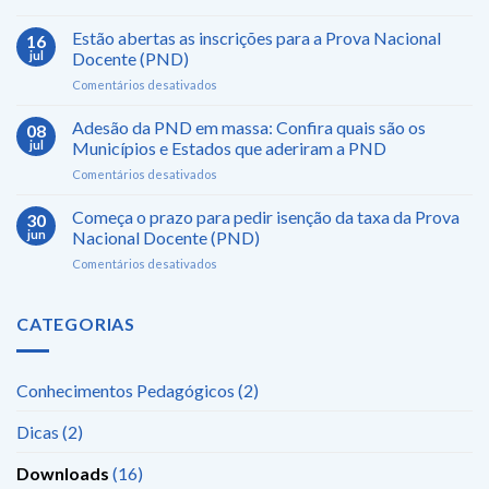
Guia
Seletivo
do
Estão abertas as inscrições para a Prova Nacional
para
16
Participante
cargos
jul
Docente (PND)
da
na
em
Comentários desativados
Prova
área
Estão
Nacional
da
abertas
Adesão da PND em massa: Confira quais são os
Docente
08
Educação
as
2025
jul
Municípios e Estados que aderiram a PND
inscrições
já
em
Comentários desativados
para
está
Adesão
a
disponível
da
Começa o prazo para pedir isenção da taxa da Prova
Prova
30
PND
Nacional
jun
Nacional Docente (PND)
em
Docente
em
Comentários desativados
massa:
(PND)
Começa
Confira
o
quais
prazo
CATEGORIAS
são
para
os
pedir
Municípios
isenção
e
Conhecimentos Pedagógicos
(2)
da
Estados
taxa
que
Dicas
(2)
da
aderiram
Prova
a
Nacional
Downloads
(16)
PND
Docente